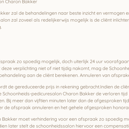
lon Charon Bakker
ker zal de behandelingen naar beste inzicht en vermogen 
 zal zoveel als redelijkerwijs mogelijk is de cliënt inlichte
.
afspraak zo spoedig mogelijk, doch uiterlijk 24 uur voorafg
 deze verplichting niet of niet tijdig nakomt, mag de Schoo
handeling aan de cliënt berekenen. Annuleren van afspraken 
rdt de gereduceerde prijs in rekening gebracht.Indien de clië
e Schoonheids-pedicuresalon Charon Bakker de verloren tijd 
 Bij meer dan vijftien minuten later dan de afgesproken tij
r de afspraak annuleren en het gehele afgesproken honora
Bakker moet verhindering voor een afspraak zo spoedig moge
dien later stelt de schoonheidssalon hiervoor een compensat