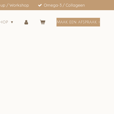
-up / Workshop
Omega-3 / Collageen
shop
Maak een afspraak >