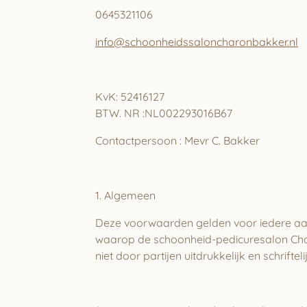
0645321106
info@schoonheidssaloncharonbakker.nl
KvK: 52416127
BTW. NR :
NL002293016B67
Contactpersoon : Mevr C. Bakker
1. Algemeen
Deze voorwaarden gelden voor iedere aan
waarop de schoonheid-pedicuresalon Cha
niet door partijen uitdrukkelijk en schriftel