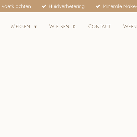
j voetklachten
Huidverbetering
Minerale Make
Merken
Wie ben ik
Contact
Web