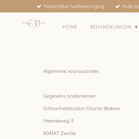
Natuurlijke huidverzorging
Hulp bi
Ga
direct
naar
Home
Behandelingen
de
hoofdinhoud
Algemene voorwaarden
Gegevens ondernemer:
Schoonheidssalon Charon Bakker
Meenteweg 3
8041AT Zwolle