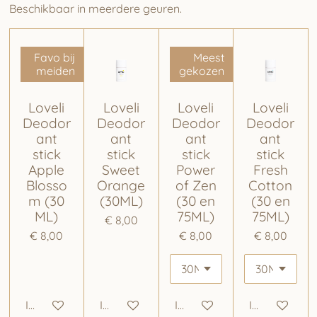
Beschikbaar in meerdere geuren.
Favo bij
Meest
meiden
gekozen
Loveli
Loveli
Loveli
Loveli
Deodor
Deodor
Deodor
Deodor
ant
ant
ant
ant
stick
stick
stick
stick
Apple
Sweet
Power
Fresh
Blosso
Orange
of Zen
Cotton
m (30
(30ML)
(30 en
(30 en
ML)
75ML)
75ML)
€ 8,00
€ 8,00
€ 8,00
€ 8,00
In winkelwagen
In winkelwagen
In winkelwagen
In winkelwa