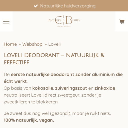
Natuurlijke huidverzorging
Ga
direct
naar
de
hoofdinhoud
Home
»
Webshop
»
Loveli
Loveli Deodorant – Natuurlijk &
effectief
De
eerste natuurlijke deodorant zonder aluminium die
écht werkt
.
Op basis van
kokosolie
,
zuiveringszout
en
zinkoxide
neutraliseert Loveli direct zweetgeur, zonder je
zweetklieren te blokkeren.
Je zweet dus nog wel (gezond!), maar je ruikt niets.
100% natuurlijk, vegan.