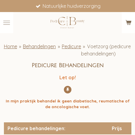
Natuurlijke huidverzorging
Ga
direct
naar
de
hoofdinhoud
Home
»
Behandelingen
»
Pedicure
»
Voetzorg (pedicure
behandelingen)
Pedicure Behandelingen
Let op!
In mijn praktijk behandel ik geen diabetische, reumatische of
de
oncologische voet.
Pedicure behandelingen:
Prijs