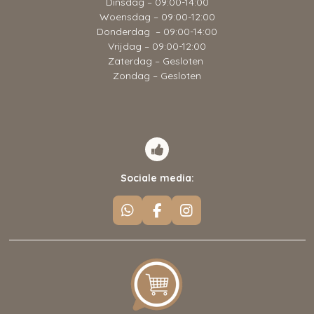
Dinsdag – 09:00-14:00
Woensdag – 09:00-12:00
Donderdag – 09:00-14:00
Vrijdag – 09:00-12:00
Zaterdag – Gesloten
Zondag – Gesloten
Sociale media:
W
F
I
h
a
n
a
c
s
t
e
t
s
b
a
A
o
g
p
o
r
p
k
a