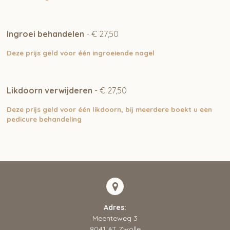
Ingroei behandelen
- € 27,50
Deze prijs geld voor één ingroeiende nagel
Likdoorn verwijderen
- € 27,50
Deze prijs geld voor één likdoorn, bij meerdere boekt u een
pedicure behandeling
Adres:
Meenteweg 3
8041 AT Zwolle