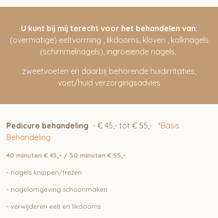
U kunt bij mij terecht voor het behandelen van:
(overmatige) eeltvorming , likdoorns, kloven , kalknagels
(schimmelnagels), ingroeiende nagels,
zweetvoeten en daarbij behorende huidirritaties,
voet/huid verzorgingsadvies
Pedicure behandeling
- € 45,- tot € 55,-
*Basis
Behandeling
40 minuten € 45,- / 50 minuten € 55,-
- nagels knippen/frezen
- nagelomgeving schoonmaken
- verwijderen eelt en likdoorns