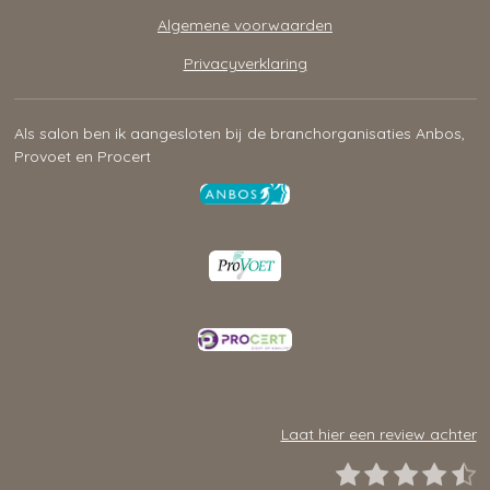
Algemene voorwaarden
Privacyverklaring
Als salon ben ik aangesloten bij de branchorganisaties Anbos,
Provoet en Procert
Laat hier een review achter
1
2
3
4
5
S
R