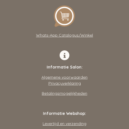
t
e
t
s
b
a
A
o
g
p
o
r
p
k
a
m
Whats-App Catalogus/Winkel
Informatie Salon:
Algemene voorwaarden
Privacyverklaring
Betalingsmogelijkheden
Informatie Webshop:
Levertijd en verzending