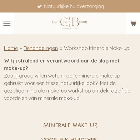
Natuurlijke huidverzorging
Ga
direct
naar
de
hoofdinhoud
Home
»
Behandelingen
»
Workshop Minerale Make-up
Wil jij stralend en verantwoord aan de slag met
make-up?
Zou jij graag willen weten hoe je minerale make-up
gebruikt voor een frisse, natuurlijke look? Met de
gezellige minerale make-up workshop ontdek je zelf de
voordelen van minerale make-up!
Minerale make-up,