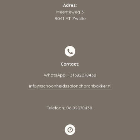
Adres:
Meenteweg 3
8041 AT Zwolle
Contact:
WhatsApp:
+31682078438
info@schoonheidssaloncharonbakker.nl
Telefoon:
06 82078438