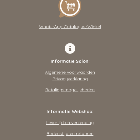
A
o
g
p
o
r
p
k
a
m
Whats-App Catalogus/Winkel
Informatie Salon:
Algemene voorwaarden
Privacyverklaring
Betalingsmogelijkheden
Informatie Webshop:
Levertijd en verzending
Bedenktijd en retouren