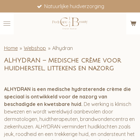
Natuurlijke huidverzorging
Ga
direct
naar
de
hoofdinhoud
Home
»
Webshop
»
Alhydran
ALHYDRAN – Medische crème voor
huidherstel, littekens en nazorg
ALHYDRAN is een medische hydraterende crème die
speciaal is ontwikkeld voor de nazorg van
beschadigde en kwetsbare huid.
De werking is klinisch
bewezen en wordt wereldwijd aanbevolen door
dermatologen, huidtherapeuten, brandwondencentra en
ziekenhuizen. ALHYDRAN vermindert huidklachten zoals
jeuk, roodheid en een trekkerige huid, en ondersteunt het