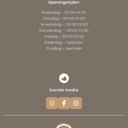
Openingstijden:
Maandag – 09:00-14:00
Dinsdag – 09:00-14:00
Woensdag – 09:00-12:00
Donderdag – 09:00-14:00
Vrijdag – 09:00-12:00
Zaterdag – Gesloten
Zondag – Gesloten
Sociale media:
W
F
I
h
a
n
a
c
s
t
e
t
s
b
a