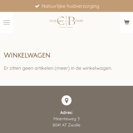
Natuurlijke huidverzorging
Ga
direct
naar
de
hoofdinhoud
Winkelwagen
Er zitten geen artikelen (meer) in de winkelwagen.
Adres:
Meenteweg 3
8041 AT Zwolle