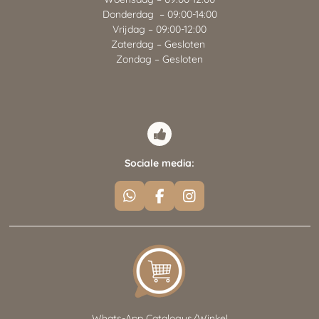
Donderdag – 09:00-14:00
Vrijdag – 09:00-12:00
Zaterdag – Gesloten
Zondag – Gesloten
Sociale media:
W
F
I
h
a
n
a
c
s
t
e
t
s
b
a
A
o
g
p
o
r
p
k
a
m
Whats-App Catalogus/Winkel