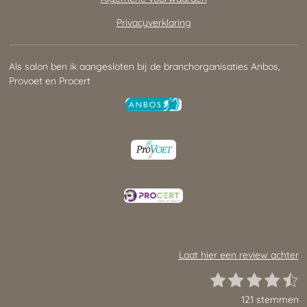
Privacyverklaring
Als salon ben ik aangesloten bij de branchorganisaties Anbos,
Provoet en Procert
Laat hier een review achter
1
2
3
4
5
S
R
t
s
s
s
s
s
a
121 stemmen
e