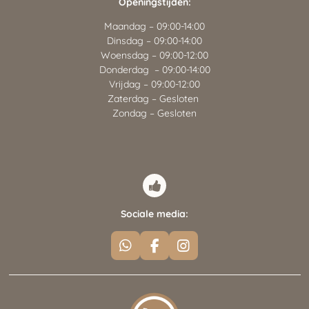
Openingstijden:
Maandag – 09:00-14:00
Dinsdag – 09:00-14:00
Woensdag – 09:00-12:00
Donderdag – 09:00-14:00
Vrijdag – 09:00-12:00
Zaterdag – Gesloten
Zondag – Gesloten
Sociale media:
W
F
I
h
a
n
a
c
s
t
e
t
s
b
a