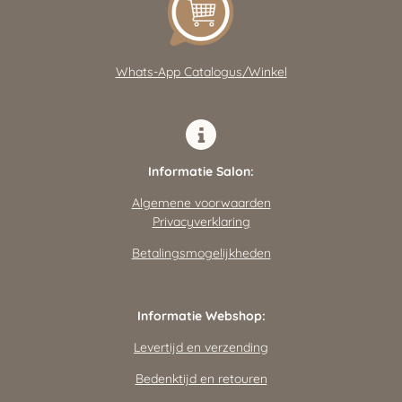
A
o
g
p
o
r
p
k
a
m
Whats-App Catalogus/Winkel
Informatie Salon:
Algemene voorwaarden
Privacyverklaring
Betalingsmogelijkheden
Informatie Webshop:
Levertijd en verzending
Bedenktijd en retouren