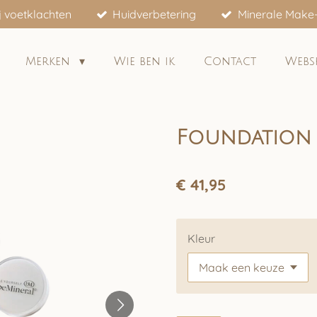
j voetklachten
Huidverbetering
Minerale Make
Merken
Wie ben ik
Contact
Web
Foundation
€ 41,95
Kleur