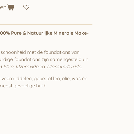
gen
100% Pure & Natuurlijke Minerale Make-
 schoonheid met de foundations van
rdige foundations zijn samengesteld uit
en
:
Mica
,
IJzeroxide
en
Titaniumdioxide
.
rveermiddelen, geurstoffen, olie, was én
 meest gevoelige huid.