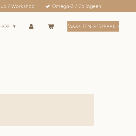
-up / Workshop
Omega-3 / Collageen
shop
Maak een afspraak >