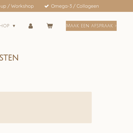
-up / Workshop
Omega-3 / Collageen
shop
Maak een afspraak >
sten