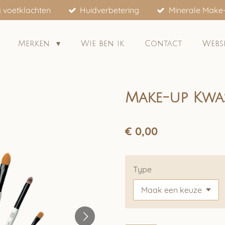
j voetklachten
Huidverbetering
Minerale Make
Merken
Wie ben ik
Contact
Web
Make-up Kwa
€ 0,00
Type