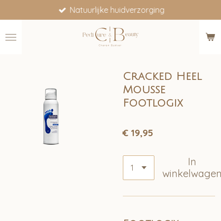
Natuurlijke huidverzorging
Ga
direct
naar
de
hoofdinhoud
Cracked Heel
Mousse
Footlogix
€ 19,95
In
winkelwage