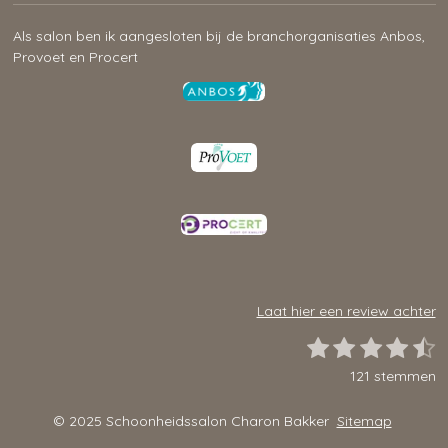
Als salon ben ik aangesloten bij de branchorganisaties Anbos,
Provoet en Procert
Laat hier een review achter
1
2
3
4
5
S
R
t
s
s
s
s
s
a
121 stemmen
e
t
t
t
t
t
t
m
i
e
e
e
e
e
m
© 2025 Schoonheidssalon Charon Bakker
Sitemap
n
e
r
r
r
r
r