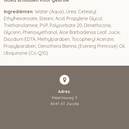
Goed schudden voor gebruik
Ingrediënten:
Water (Aqua), Urea, Cetearyl
Ethylhexanoate, Stearic Acid, Propylene Glycol,
Triethanolamine, PVP, Polysorbate 20, Dimethicone,
Glycerin, Phenoxyethanol, Aloe Barbadensis Leaf Juice,
Disodium EDTA, Methylparaben, Tocopheryl Acetate,
Propylparaben, Oenothera Biennis (Evening Primrose) Oil,
Ubiquinone (Co-Q10)
Adres:
Meenteweg 3
8041 AT Zwolle