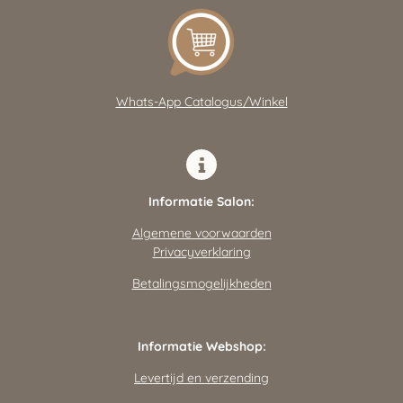
t
e
t
s
b
a
A
o
g
p
o
r
p
k
a
m
Whats-App Catalogus/Winkel
Informatie Salon:
Algemene voorwaarden
Privacyverklaring
Betalingsmogelijkheden
Informatie Webshop:
Levertijd en verzending