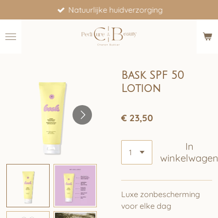
Natuurlijke huidverzorging
Ga
direct
naar
de
hoofdinhoud
Bask SPF 50
Lotion
€ 23,50
In
winkelwage
Luxe zonbescherming
voor elke dag