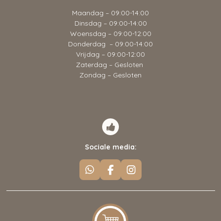
Maandag – 09:00-14:00
Dinsdag – 09:00-14:00
Woensdag – 09:00-12:00
Donderdag – 09:00-14:00
Vrijdag – 09:00-12:00
Zaterdag – Gesloten
Zondag – Gesloten
Sociale media:
W
F
I
h
a
n
a
c
s
t
e
t
s
b
a
A
o
g