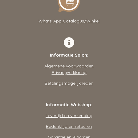
p
o
r
p
k
a
m
Whats-App Catalogus/Winkel
Informatie Salon:
Algemene voorwaarden
Privacyverklaring
Betalingsmogelijkheden
Informatie Webshop:
Levertijd en verzending
Bedenktijd en retouren
Garantie en Klachten