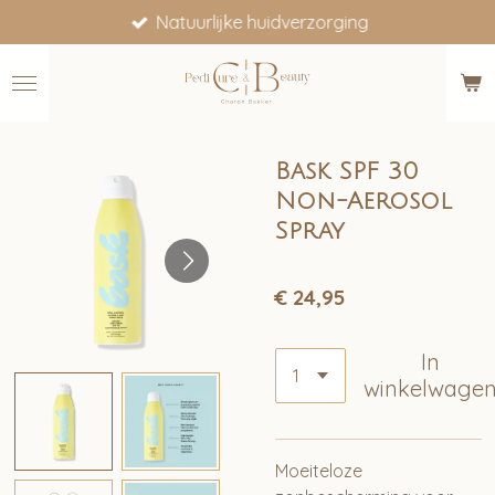
Natuurlijke huidverzorging
Ga
direct
naar
de
hoofdinhoud
Bask SPF 30
Non-Aerosol
Spray
€ 24,95
In
winkelwage
Moeiteloze