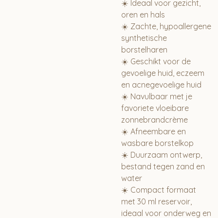
☀️ Ideaal voor gezicht,
oren en hals
☀️ Zachte, hypoallergene
synthetische
borstelharen
☀️ Geschikt voor de
gevoelige huid, eczeem
en acnegevoelige huid
☀️ Navulbaar met je
favoriete vloeibare
zonnebrandcrème
☀️ Afneembare en
wasbare borstelkop
☀️ Duurzaam ontwerp,
bestand tegen zand en
water
☀️ Compact formaat
met 30 ml reservoir,
ideaal voor onderweg en