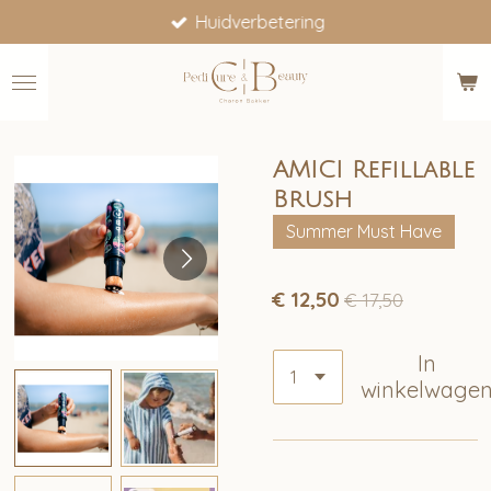
Huidverbetering
Ga
direct
naar
de
hoofdinhoud
AMICI Refillable
Brush
Summer Must Have
€ 12,50
€ 17,50
In
winkelwage