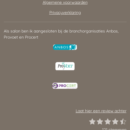
Algemene voorwaarden
Privacyverklaring
Als salon ben ik aangesloten bij de branchorganisaties Anbos,
Provoet en Procert
Laat hier een review achter
1
2
3
4
5
S
R
t
s
s
s
s
s
a
121 stemmen