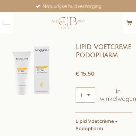
Natuurlijke huidverzorging
Ga
direct
naar
de
hoofdinhoud
Lipid Voetcreme
Podopharm
€ 15,50
In
winkelwage
Lipid Voetcrème –
Podopharm