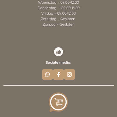
Woensdag – 09:00-12:00
Donderdag – 09:00-14:00
Vrijdag – 09:00-12:00
Zaterdag – Gesloten
Zondag – Gesloten
Sociale media:
W
F
I
h
a
n
a
c
s
t
e
t
s
b
a
A
o
g
p
o
r
p
k
a
m