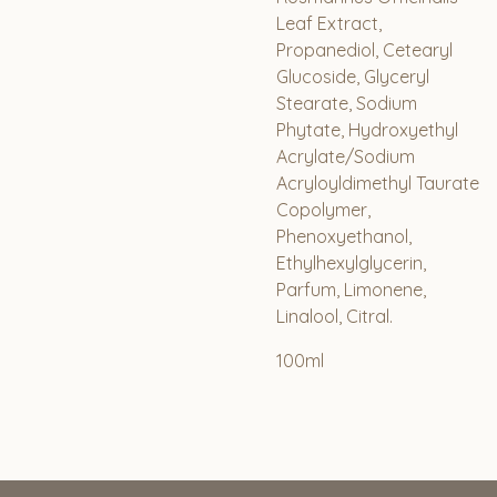
Leaf Extract,
Propanediol, Cetearyl
Glucoside, Glyceryl
Stearate, Sodium
Phytate, Hydroxyethyl
Acrylate/Sodium
Acryloyldimethyl Taurate
Copolymer,
Phenoxyethanol,
Ethylhexylglycerin,
Parfum, Limonene,
Linalool, Citral.
100ml