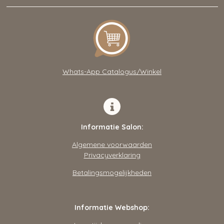
a
c
s
t
e
t
s
b
a
A
o
g
p
o
r
p
k
a
m
Whats-App Catalogus/Winkel
Informatie Salon:
Algemene voorwaarden
Privacyverklaring
Betalingsmogelijkheden
Informatie Webshop: