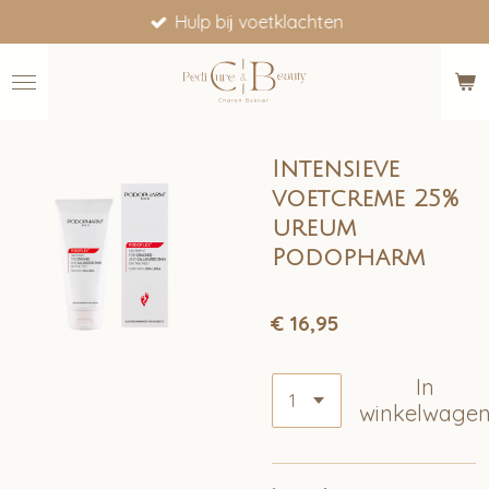
Hulp bij voetklachten
Ga
direct
naar
de
hoofdinhoud
Intensieve
voetcreme 25%
ureum
Podopharm
€ 16,95
In
winkelwage