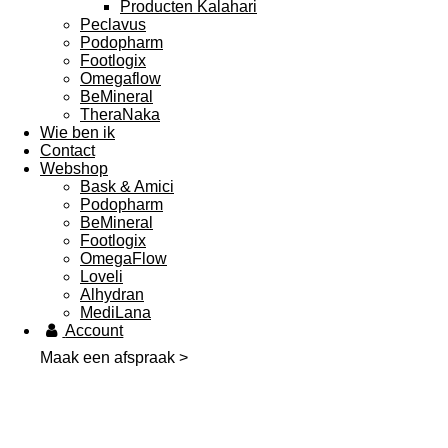
Producten Kalahari
Peclavus
Podopharm
Footlogix
Omegaflow
BeMineral
TheraNaka
Wie ben ik
Contact
Webshop
Bask & Amici
Podopharm
BeMineral
Footlogix
OmegaFlow
Loveli
Alhydran
MediLana
Account
Maak een afspraak >