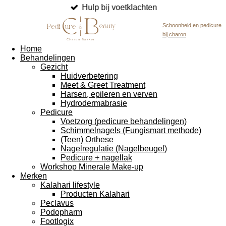
Hulp bij voetklachten
Schoonheid en pedicure
bij charon
Home
Behandelingen
Gezicht
Huidverbetering
Meet & Greet Treatment
Harsen, epileren en verven
Hydrodermabrasie
Pedicure
Voetzorg (pedicure behandelingen)
Schimmelnagels (Fungismart methode)
(Teen) Orthese
Nagelregulatie (Nagelbeugel)
Pedicure + nagellak
Workshop Minerale Make-up
Merken
Kalahari lifestyle
Producten Kalahari
Peclavus
Podopharm
Footlogix